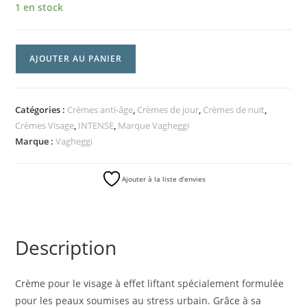
1 en stock
AJOUTER AU PANIER
Catégories :
Crèmes anti-âge
,
Crèmes de jour
,
Crèmes de nuit
,
Crèmes Visage
,
INTENSE
,
Marque Vagheggi
Marque :
Vagheggi
Ajouter à la liste d’envies
Description
Crème pour le visage à effet liftant spécialement formulée
pour les peaux soumises au stress urbain. Grâce à sa