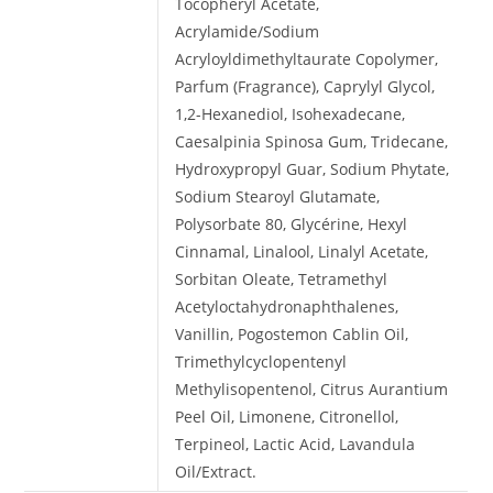
Tocopheryl Acetate,
Acrylamide/Sodium
Acryloyldimethyltaurate Copolymer,
Parfum (Fragrance), Caprylyl Glycol,
1,2-Hexanediol, Isohexadecane,
Caesalpinia Spinosa Gum, Tridecane,
Hydroxypropyl Guar, Sodium Phytate,
Sodium Stearoyl Glutamate,
Polysorbate 80, Glycérine, Hexyl
Cinnamal, Linalool, Linalyl Acetate,
Sorbitan Oleate, Tetramethyl
Acetyloctahydronaphthalenes,
Vanillin, Pogostemon Cablin Oil,
Trimethylcyclopentenyl
Methylisopentenol, Citrus Aurantium
Peel Oil, Limonene, Citronellol,
Terpineol, Lactic Acid, Lavandula
Oil/Extract.