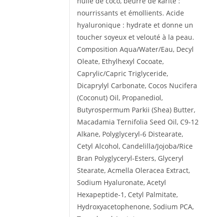
huile de coco, beurre de karité :
nourrissants et émollients. Acide
hyaluronique : hydrate et donne un
toucher soyeux et velouté à la peau.
Composition Aqua/Water/Eau, Decyl
Oleate, Ethylhexyl Cocoate,
Caprylic/Capric Triglyceride,
Dicaprylyl Carbonate, Cocos Nucifera
(Coconut) Oil, Propanediol,
Butyrospermum Parkii (Shea) Butter,
Macadamia Ternifolia Seed Oil, C9-12
Alkane, Polyglyceryl-6 Distearate,
Cetyl Alcohol, Candelilla/Jojoba/Rice
Bran Polyglyceryl-Esters, Glyceryl
Stearate, Acmella Oleracea Extract,
Sodium Hyaluronate, Acetyl
Hexapeptide-1, Cetyl Palmitate,
Hydroxyacetophenone, Sodium PCA,